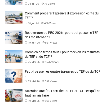
24 Juil 26
76
Views
Comment préparer l’épreuve d’expression écrite du
TEF ?
06 Juil 26
466
Views
Réouverture du PEQ 2026 : pourquoi passer le TEF
dès maintenant ?
19 Juin 26
521
Views
Combien de temps faut-il pour recevoir les résultats
du TEF et du TCF ?
25 Mai 26
1576
Views
Faut-il passer les quatre épreuves du TEF ou du TCF
?
25 Mai 26
791
Views
Attention aux faux certificats TEF et TCF : ce qu’il ne
faut jamais faire
19 Mai 26
365
Views